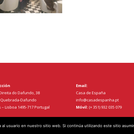
cción
Email:
Direita do Dafundo, 38
Casa de España
 Quebrada-Dafundo
info@casadespanha.pt
s – Lisboa 1495-717 Portugal
Móvil:
(+ 351) 932 035 079
al usuario en nuestro sitio web. Si continúa utilizando este sitio asu