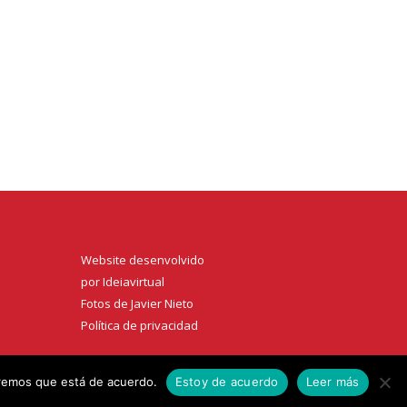
Website desenvolvido
por
Ideiavirtual
Fotos de Javier Nieto
Política de privacidad
miremos que está de acuerdo.
Estoy de acuerdo
Leer más