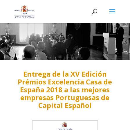
Entrega de la XV Edición
Prémios Excelencia Casa de
España 2018 a las mejores
empresas Portuguesas de
Capital Español